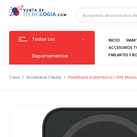
Todos Los
INICIO
SMAR
ACCESORIOS T
PARLANTES Y B
Departamentos
Casa
Accesorios Celular
Powerbank inalambrica I-500 Movi