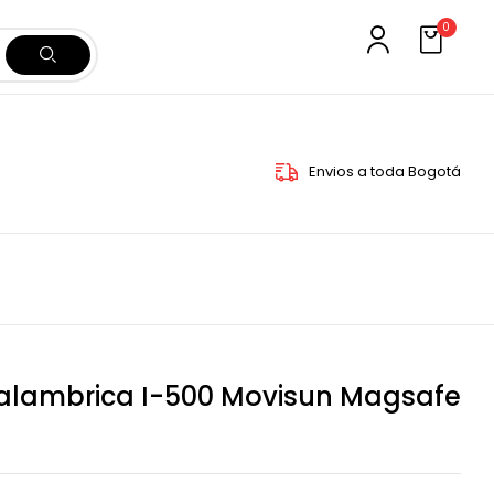
0
Envios a toda Bogotá
alambrica I-500 Movisun Magsafe