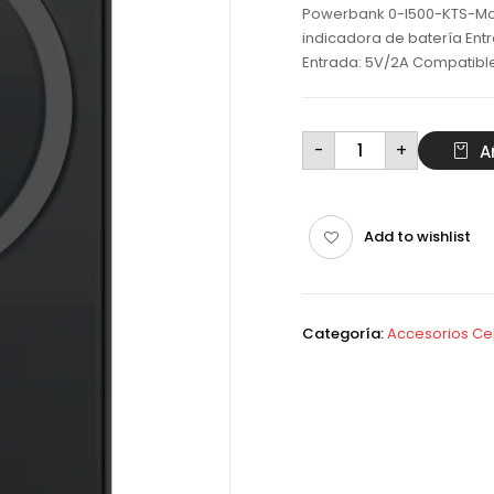
Powerbank 0-I500-KTS-Movi
indicadora de batería Entr
Entrada: 5V/2A Compatible
Powerbank
-
+
A
inalambrica
I-
500
Movisun
Magsafe
cantidad
Add to wishlist
Categoría:
Accesorios Cel