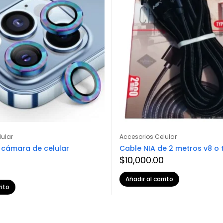
lular
Accesorios Celular
 cámara de celular
Cable NIA de 2 metros v8 o 
$
10,000.00
Añadir al carrito
rito