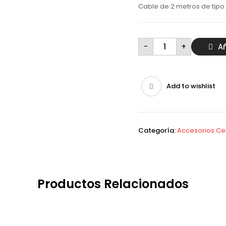
Cable de 2 metros de tipo 
Cable
-
+
Añ
tipo
c
a
iPhone
de
2
Add to wishlist
metros
tipo
original
cantidad
Categoría:
Accesorios Cel
Productos Relacionados