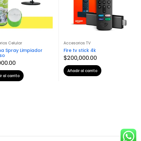
ios Celular
Accesorios TV
a Spray Limpiador
Fire tv stick 4k
uso
$
200,000.00
000.00
Añadir al carrito
r al carrito