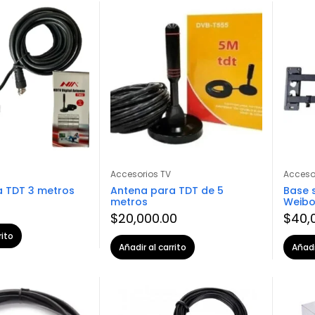
Accesorios TV
Acceso
 TDT 3 metros
Antena para TDT de 5
Base 
metros
Weibo
0
$
20,000.00
$
40,
rito
Añadir al carrito
Añadi