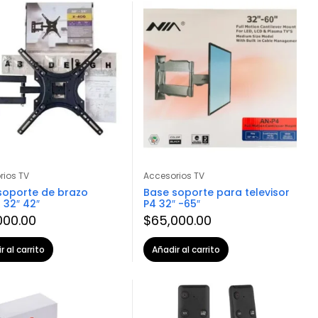
rios TV
Accesorios TV
soporte de brazo
Base soporte para televisor
 32″ 42″
P4 32″ -65″
000.00
$
65,000.00
r al carrito
Añadir al carrito