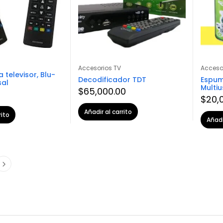
Accesorios TV
Accesor
 televisor, Blu-
Decodificador TDT
Espum
sal
Multi
$
65,000.00
0
$
20,
Añadir al carrito
rito
Añadi