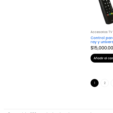
Accesorios TV
Control para
ray y univer
$
15,000.0
Añadir al car
1
2