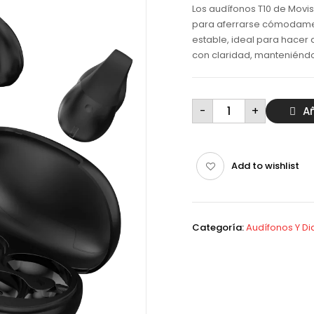
Los audífonos T10 de Movi
para aferrarse cómodamen
estable, ideal para hacer
con claridad, manteniénd
Audífonos
-
+
Añ
Inalámbricos
Movisun
T10
cantidad
Add to wishlist
Categoría:
Audífonos Y D