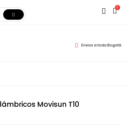
0
Envios a toda Bogotá
lámbricos Movisun T10