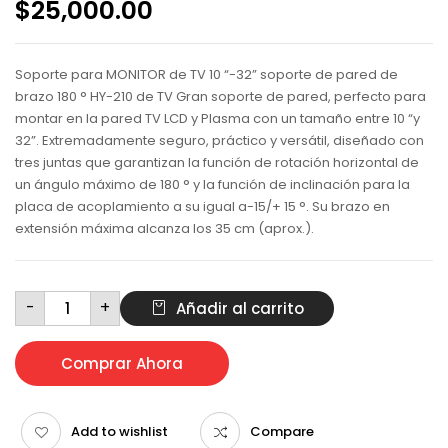
$
25,000.00
Soporte para MONITOR de TV 10 “-32” soporte de pared de
brazo 180 ° HY-210 de TV Gran soporte de pared, perfecto para
montar en la pared TV LCD y Plasma con un tamaño entre 10 “y
32”. Extremadamente seguro, práctico y versátil, diseñado con
tres juntas que garantizan la función de rotación horizontal de
un ángulo máximo de 180 ° y la función de inclinación para la
placa de acoplamiento a su igual a-15/+ 15 °. Su brazo en
extensión máxima alcanza los 35 cm (aprox.).
Soporte
-
+
Añadir al carrito
brazo
para
monitor
HY
210
Comprar Ahora
cantidad
Add to wishlist
Compare