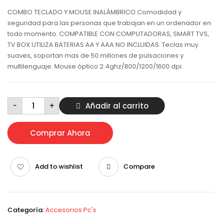
COMBO TECLADO Y MOUSE INALÁMBRICO Comodidad y
seguridad para las personas que trabajan en un ordenador en
todo momento. COMPATIBLE CON COMPUTADORAS, SMART TVS,
TV BOX UTILIZA BATERIAS AA Y AAA NO INCLUIDAS. Teclas muy
suaves, soportan mas de 50 millones de pulsaciones y
multilenguaje. Mouse óptico 2.4ghz/800/1200/1600 dpi.
Combo
-
+
Añadir al carrito
de
teclado
y
mouse
inalámbrico
Comprar Ahora
genérico
cantidad
Add to wishlist
Compare
Categoría:
Accesorios Pc's