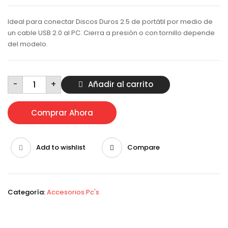
Ideal para conectar Discos Duros 2.5 de portátil por medio de
un cable USB 2.0 al PC. Cierra a presión o con tornillo depende
del modelo.
Caja
-
+
Añadir al carrito
Externa
Para
Disco
Duro
cantidad
Comprar Ahora
Add to wishlist
Compare
Categoría:
Accesorios Pc's