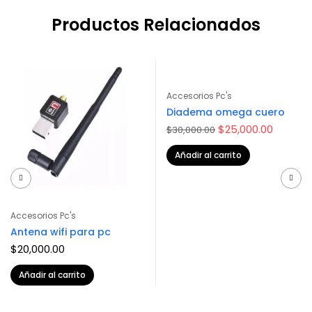
Productos Relacionados
-17%
Accesorios Pc's
Diadema omega cuero
Original
Current
$
25,000.00
$
30,000.00
price
price
was:
is:
Añadir al carrito
$30,000.00.
$25,000
Accesorios Pc's
Antena wifi para pc
$
20,000.00
Añadir al carrito