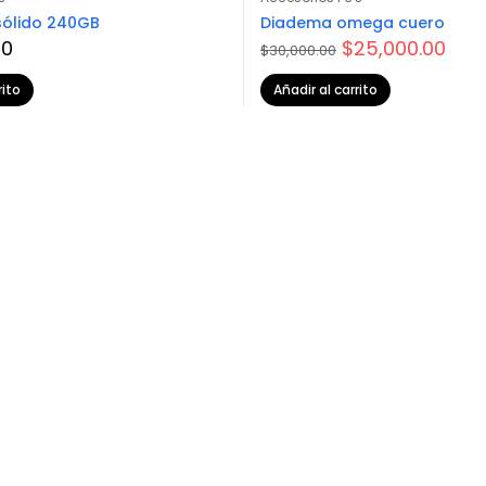
sólido 240GB
Diadema omega cuero
Original
Cur
00
$
25,000.00
$
30,000.00
price
pric
was:
is:
rito
Añadir al carrito
$30,000.00.
$25,