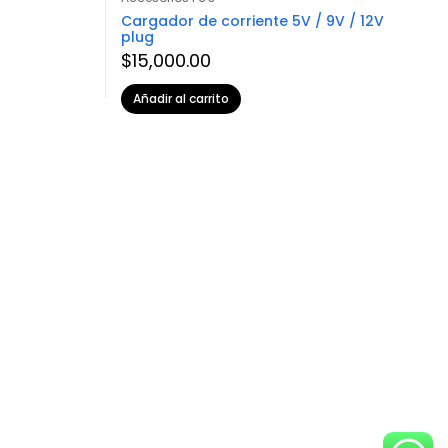
Cargador de corriente 5V / 9V / 12V
plug
rent
$
15,000.00
e
000.00.
Añadir al carrito