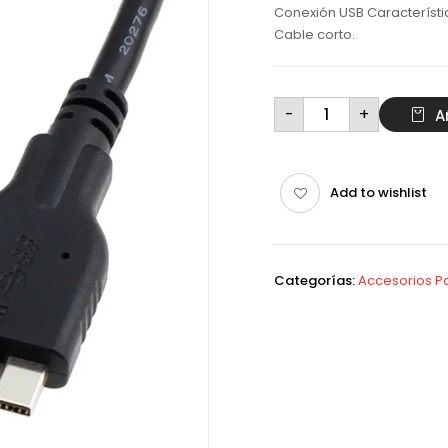
Conexión USB Característi
Cable corto.
Cable
-
+
A
para
disco
duro
externo
corto
cantidad
Add to wishlist
Categorías:
Accesorios Pc