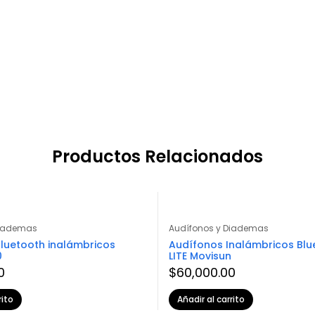
Productos Relacionados
Diademas
Audífonos y Diademas
luetooth inalámbricos
Audífonos Inalámbricos Blu
0
LITE Movisun
0
$
60,000.00
rito
Añadir al carrito