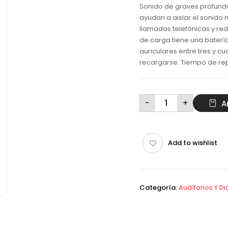
Sonido de graves profundo
ayudan a aislar el sonido 
llamadas telefónicas y red
de carga tiene una baterí
auriculares entre tres y c
recargarse. Tiempo de re
Audífonos
-
+
A
inalámbricos
bluetooth
5.0
1Hora
cantidad
Add to wishlist
Categoría:
Audífonos Y D